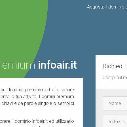
Acquista il domini
 premium
infoair.it
Richiedi 
Compila il 
di un dominio premium ad alto valore
ente la tua attività. I domini premium
Nome
e chiavi e da parole singole o semplici
e
cognome
Email
prare il dominio
infoair.it
ed utilizzarlo