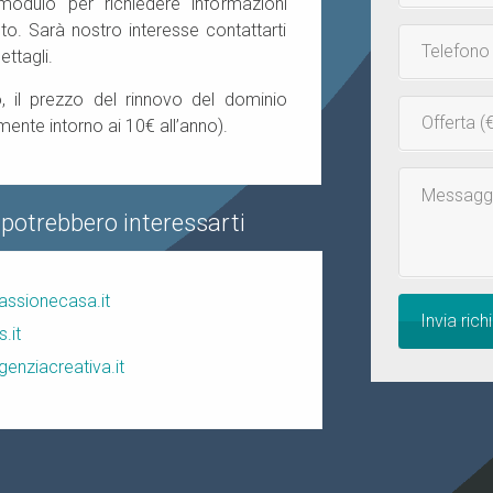
 modulo per richiedere informazioni
o. Sarà nostro interesse contattarti
Telefono
ettagli.
, il prezzo del rinnovo del dominio
Inserisci
mente intorno ai 10€ all’anno).
la
tua
Messaggio
offerta
 potrebbero interessarti
assionecasa.it
Invia rich
s.it
genziacreativa.it