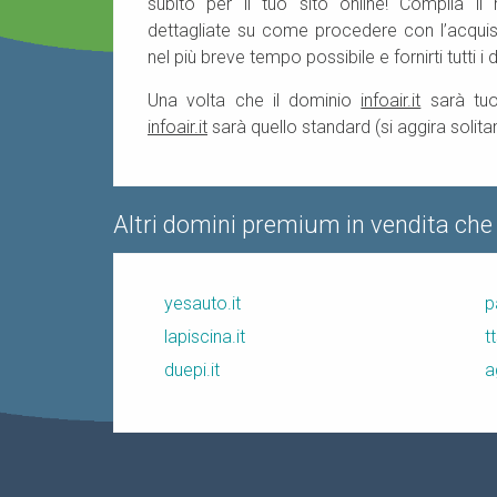
subito per il tuo sito online! Compila il
dettagliate su come procedere con l’acquist
nel più breve tempo possibile e fornirti tutti i d
Una volta che il dominio
infoair.it
sarà tuo
infoair.it
sarà quello standard (si aggira solita
Altri domini premium in vendita che
yesauto.it
p
lapiscina.it
tt
duepi.it
a