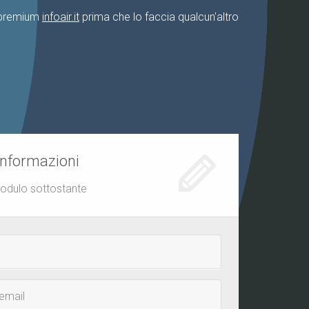
o premium
infoair.it
prima che lo faccia qualcun'altro
informazioni
modulo sottostante