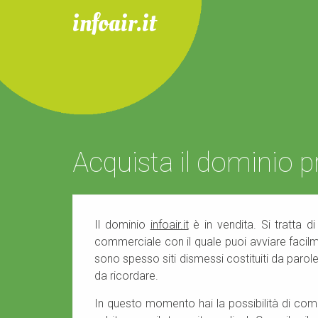
infoair.it
Acquista il dominio
Il dominio
infoair.it
è in vendita. Si tratta 
commerciale con il quale puoi avviare facilm
sono spesso siti dismessi costituiti da parol
da ricordare.
In questo momento hai la possibilità di com